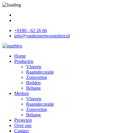
+0180 - 62 26 66
info@vanhemertwoonsfeer.nl
Home
Producten
Vloeren
Raamdecoratie
Zonwering
Bedden
Behang
Merken
Vloeren
Raamdecoratie
Zonwering
Behang
Projecten
Over ons
Contact