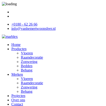
+0180 - 62 26 66
info@vanhemertwoonsfeer.nl
Home
Producten
Vloeren
Raamdecoratie
Zonwering
Bedden
Behang
Merken
Vloeren
Raamdecoratie
Zonwering
Behang
Projecten
Over ons
Contact