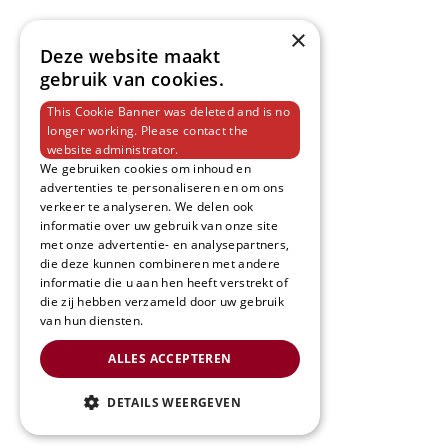
van Hemert Woonsfeer
Produc
×
Deze website maakt
Over Ons
Vloeren
gebruik van cookies.
This Cookie Banner was deleted and is no
Merken
Raamdeco
longer working. Please contact the
website administrator.
Contact
Zonwerin
We gebruiken cookies om inhoud en
advertenties te personaliseren en om ons
Afspraak Maken
Bedden
verkeer te analyseren. We delen ook
informatie over uw gebruik van onze site
Inspiration Tour
Behang
met onze advertentie- en analysepartners,
die deze kunnen combineren met andere
informatie die u aan hen heeft verstrekt of
Vacatures
die zij hebben verzameld door uw gebruik
van hun diensten.
ALLES ACCEPTEREN
DETAILS WEERGEVEN
Copyright 202