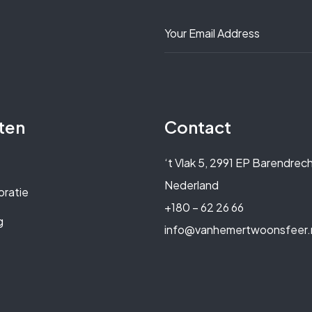
ten
Contact
‘t Vlak 5, 2991 EP Barendrech
Nederland
ratie
+180 – 62 26 66
g
info@vanhemertwoonsfeer.