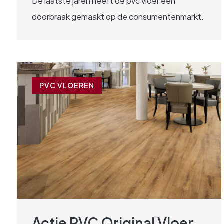
De laatste jaren heeft de pvc vloer een
doorbraak gemaakt op de consumentenmarkt.
PVC VLOEREN
Actie PVC Original Vloer