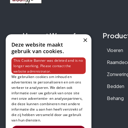
van Hemert Woonsfeer
Produc
×
Deze website maakt
Over Ons
Vloeren
gebruik van cookies.
This Cookie Banner was deleted and is no
Merken
Raamdeco
longer working. Please contact the
website administrator.
Contact
Zonwerin
We gebruiken cookies om inhoud en
advertenties te personaliseren en om ons
Afspraak Maken
Bedden
verkeer te analyseren. We delen ook
informatie over uw gebruik van onze site
Inspiration Tour
Behang
met onze advertentie- en analysepartners,
die deze kunnen combineren met andere
informatie die u aan hen heeft verstrekt of
Vacatures
die zij hebben verzameld door uw gebruik
van hun diensten.