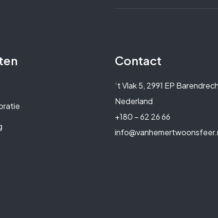
ten
Contact
‘t Vlak 5, 2991 EP Barendrech
Nederland
ratie
+180 – 62 26 66
g
info@vanhemertwoonsfeer.