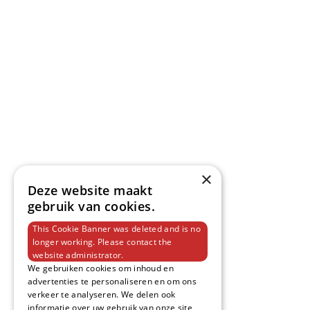
van Hemert Woonsfeer
Produc
×
Deze website maakt
Over Ons
Vloeren
gebruik van cookies.
This Cookie Banner was deleted and is no
Merken
Raamdeco
longer working. Please contact the
website administrator.
Contact
Zonwerin
We gebruiken cookies om inhoud en
advertenties te personaliseren en om ons
Afspraak Maken
Bedden
verkeer te analyseren. We delen ook
informatie over uw gebruik van onze site