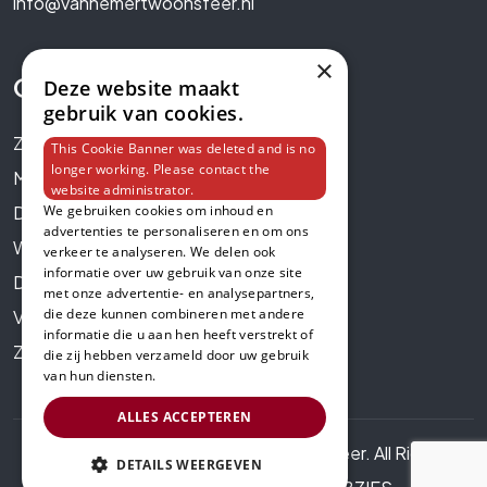
info@vanhemertwoonsfeer.nl
×
Openingstijden
Deze website maakt
gebruik van cookies.
Zondag: Gesloten
This Cookie Banner was deleted and is no
longer working. Please contact the
Maandag: Gesloten
website administrator.
Dinsdag: 10.00-17.00
We gebruiken cookies om inhoud en
advertenties te personaliseren en om ons
Woensdag: 10.00-17.00
verkeer te analyseren. We delen ook
informatie over uw gebruik van onze site
Donderdag: 10.00-17.00
met onze advertentie- en analysepartners,
die deze kunnen combineren met andere
Vrijdag: 10.00-17.00
informatie die u aan hen heeft verstrekt of
Zaterdag: 10.00-17.00
die zij hebben verzameld door uw gebruik
van hun diensten.
ALLES ACCEPTEREN
Copyright 2025. van Hemert Woonsfeer. All Rights
DETAILS WEERGEVEN